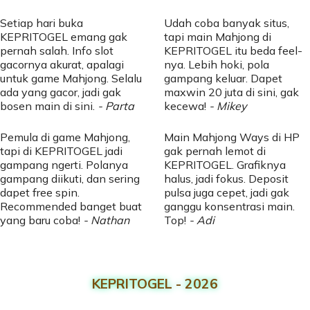
Setiap hari buka
Udah coba banyak situs,
KEPRITOGEL emang gak
tapi main Mahjong di
pernah salah. Info slot
KEPRITOGEL itu beda feel-
gacornya akurat, apalagi
nya. Lebih hoki, pola
untuk game Mahjong. Selalu
gampang keluar. Dapet
ada yang gacor, jadi gak
maxwin 20 juta di sini, gak
bosen main di sini.
- Parta
kecewa!
- Mikey
Pemula di game Mahjong,
Main Mahjong Ways di HP
tapi di KEPRITOGEL jadi
gak pernah lemot di
gampang ngerti. Polanya
KEPRITOGEL. Grafiknya
gampang diikuti, dan sering
halus, jadi fokus. Deposit
dapet free spin.
pulsa juga cepet, jadi gak
Recommended banget buat
ganggu konsentrasi main.
yang baru coba!
- Nathan
Top!
- Adi
KEPRITOGEL - 2026