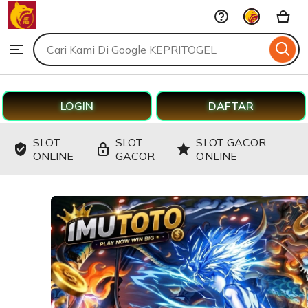
KEPRITOGEL
Skip
to
Search
Browse
ontent
for
items
or
shops
LOGIN
DAFTAR
SLOT
SLOT
SLOT GACOR
ONLINE
GACOR
ONLINE