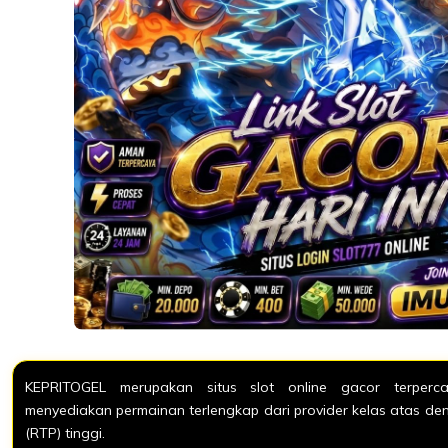
KEPRITOGEL merupakan situs slot online gacor terperc
menyediakan permainan terlengkap dari provider kelas atas d
(RTP) tinggi.